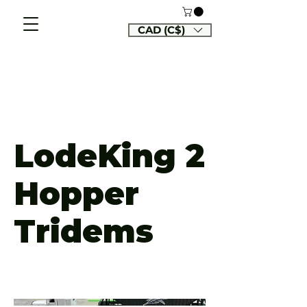
CAD (C$)
LodeKing 2
Hopper
Tridems